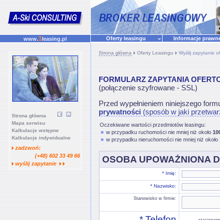
1
Oferty leasingu
Informacje praw
www.
leasing.pl
Strona główna
Oferty Leasingu
Wyślij zapytanie o
FORMULARZ ZAPYTANIA OFERTOW
(połączenie szyfrowane - SSL)
Przed wypełnieniem niniejszego form
prywatności
(sposób w jaki przetwa
Strona główna
Mapa serwisu
Oczekiwane wartości przedmiotów leasingu:
Kalkulacje wstępne
»
w przypadku ruchomości nie mniej niż około
100
Kalkulacje indywidualne
»
w przypadku nieruchomości nie mniej niż około
zadzwoń:
(+48) 602 33 49 66
OSOBA UPOWAŻNIONA 
wyślij zapytanie
* Imię:
* Nazwisko:
Stanowisko w firmie:
* Telefon