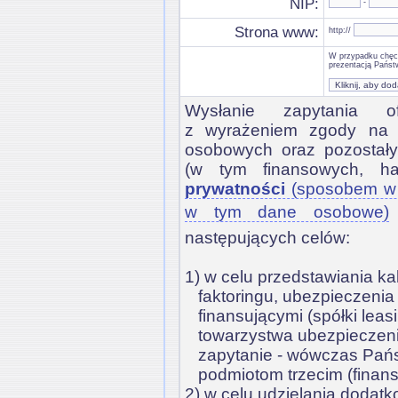
NIP:
-
Strona www:
http://
W przypadku chęci
prezentacją Państw
Wysłanie zapytania o
z wyrażeniem zgody na 
osobowych oraz pozostał
(w tym finansowych, h
prywatności
(sposobem w 
w tym dane osobowe)
następujących celów:
1) w celu przedstawiania kal
faktoringu, ubezpieczenia
finansującymi (spółki leas
towarzystwa ubezpieczen
zapytanie - wówczas Pań
podmiotom trzecim (finan
2) w celu udzielania dodat