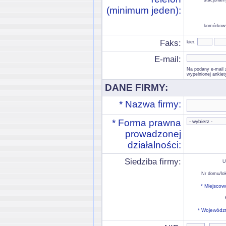
stacjonarn
(minimum jeden):
komórkow
Faks:
kier.
E-mail:
Na podany e-mail 
wypełnionej ankiet
DANE FIRMY:
* Nazwa firmy:
* Forma prawna
prowadzonej
działalności:
Siedziba firmy:
U
Nr domu/lok
* Miejscow
* Wojewódz