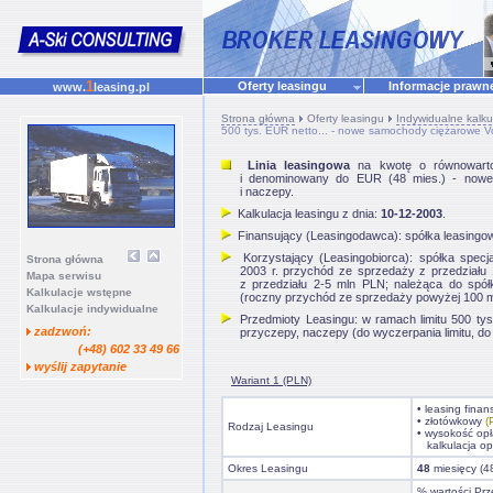
1
Oferty leasingu
Informacje praw
www.
leasing.pl
Strona główna
Oferty leasingu
Indywidualne kalku
500 tys. EUR netto... - nowe samochody ciężarowe Vol
Linia leasingowa
na kwotę o równowart
i denominowany do EUR (48 mies.) - nowe 
i naczepy.
Kalkulacja leasingu z dnia:
10-12-2003
.
Finansujący (Leasingodawca): spółka leasingo
Korzystający (Leasingobiorca): spółka specjal
Strona główna
2003 r. przychód ze sprzedaży z przedziału 
Mapa serwisu
z przedziału 2-5 mln PLN; należąca do spółki
Kalkulacje wstępne
(roczny przychód ze sprzedaży powyżej 100 ml
Kalkulacje indywidualne
Przedmioty Leasingu: w ramach limitu 500 tys
zadzwoń:
przyczepy, naczepy (do wyczerpania limitu, do
(+48) 602 33 49 66
wyślij zapytanie
Wariant 1 (PLN)
• leasing fina
• złotówkowy
(
Rodzaj Leasingu
• wysokość opł
kalkulacja op
Okres Leasingu
48
miesięcy (4
% wartości Prz