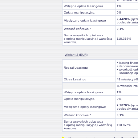
Wstępna opłata leasingowa
1%
Opłata manipulacyjna
0%
2,4420%
(łącz
Miesięczne opłaty leasingowe
podlegały zmi
Wartość końcowa *
0,1%
Suma wszystkich opłat wraz
z opłatą manipulacyjną i wartością
118,316%
końcową
Wariant 2 (EUR)
• leasing fina
• denominowa
Rodzaj Leasingu
• wysokość opł
kalkulacja op
Okres Leasingu
48
miesięcy (4
% wartości Prz
Wstępna opłata leasingowa
1%
Opłata manipulacyjna
0%
2,2870%
(łącz
Miesięczne opłaty leasingowe
podlegały zmi
Wartość końcowa *
0,1%
Suma wszystkich opłat wraz
z opłatą manipulacyjną i wartością
110,876%
końcową