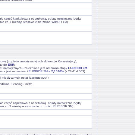
nie część kapitałowa z odsetkową, opłaty miesięczne będą
anie co 1 miesiąc stosownie do zmian WIBOR 1M)
nsowy (odpisów amortyzacyjnych dokonuje Korzystający);
ny do
EUR
;
at miesięcznych uzależniona jest od zmian stopy
EURIBOR 3M
,
arta jest na wartości
EURIBOR 3M =
2,1530%
(z 26-11-2003)
8 miesięcznych opłat leasingowych)
edmiotu Leasingu netto
nie część kapitałowa z odsetkową, opłaty miesięczne będą
anie co 3 miesiące stosownie do zmian EURIBOR 3M)