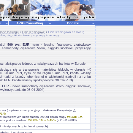
ne
A-Ski Consulting
Dodatki
lacje leasingu
Linie leasingowe
Linia leasingowa na kwotę
vo, ciągniki siodłowe, przyczepy i naczepy
ości
500 tys. EUR
netto - leasing finansowy, złotówkowy
samochody ciężarowe Volvo, ciągniki siodłowe, przyczepy
wa należąca do jednego z najwięksazych banków w Europie.
izująca się w transporcie materiałów lekkich; w okresie I-X
10-20 mln PLN, zysk brutto rzędu 1 mln PLN, kapitał własny
-matki z branży chemicznej o wieloletniej tradycji na rynku
n PLN, kapitał własny spółki powyżej 30 mln PLN).
. EUR - nowe samochody ciężarowe Volvo, ciągniki siodłowe,
 wykorzystania do 05-04-2004).
nsowy (odpisów amortyzacyjnych dokonuje Korzystający);
PLN)
;
at miesięcznych uzależniona jest od zmian stopy
WIBOR 1M
,
arta jest na wartości
WIBOR 1M =
5,45%
(z 26-11-2003)
8 miesięcznych opłat leasingowych)
edmiotu Leasingu netto