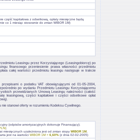
nie część kapitałowa z odsetkową, opłaty miesięczne będą
anie co 1 miesiąc stosownie do zmian WIBOR 1M)
zedmiotu Leasingu przez Korzystającego (Leasingobiorcę) po
ingu finansowgo przeniesienie prawa własności przedmiotu
łata całej wartości przedmiotu leasingu następuje w trakcie
 przepisami o podatku VAT obowiązującymi od 01-05-2004,
 bezpośrednio po wydaniu Przedmiotu Leasingu Korzystającemu
zystkich przewidzianych Umową Leasingu należności (całość
tę leasingową, części kapitałowe i części odsetkowe opłat
ową).
u nie stanowi oferty w rozumieniu Kodeksu Cywilnego.
acyjny (odpisów amortyzacyjnych dokonuje Finansujący);
PLN)
;
at miesięcznych uzależniona jest od zmian stopy
WIBOR 1M
,
arta jest na wartości
WIBOR 1M =
6,60%
(z dnia 02-02-2005)