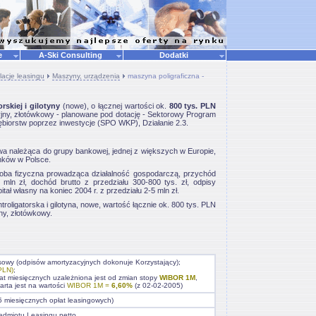
ne
A-Ski Consulting
Dodatki
lacje leasingu
Maszyny, urządzenia
maszyna poligraficzna -
rskiej i gilotyny
(nowe), o łącznej wartości ok.
800 tys. PLN
acyjny, złotówkowy - planowane pod dotację - Sektorowy Program
biorstw poprzez inwestycje (SPO WKP), Działanie 2.3.
a należąca do grupy bankowej, jednej z większych w Europie,
anków w Polsce.
soba fizyczna prowadząca działalność gospodarczą, przychód
mln zł, dochód brutto z przedziału 300-800 tys. zł, odpisy
itał własny na koniec 2004 r. z przedziału 2-5 mln zł.
roligatorska i gilotyna, nowe, wartość łącznie ok. 800 tys. PLN
jny, złotówkowy.
nsowy (odpisów amortyzacyjnych dokonuje Korzystający);
PLN)
;
at miesięcznych uzależniona jest od zmian stopy
WIBOR 1M
,
arta jest na wartości
WIBOR 1M =
6,60%
(z 02-02-2005)
5 miesięcznych opłat leasingowych)
edmiotu Leasingu netto