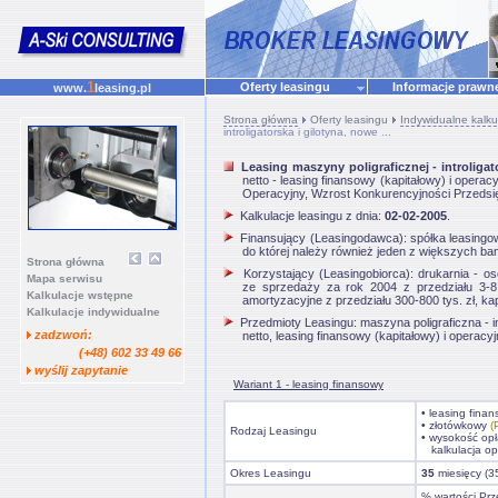
1
Oferty leasingu
Informacje praw
www.
leasing.pl
Strona główna
Oferty leasingu
Indywidualne kalku
introligatorska i gilotyna, nowe ...
Leasing maszyny poligraficznej - introligato
netto - leasing finansowy (kapitałowy) i oper
Operacyjny, Wzrost Konkurencyjności Przedsię
Kalkulacje leasingu z dnia:
02-02-2005
.
Finansujący (Leasingodawca): spółka leasingow
do której należy również jeden z większych b
Strona główna
Korzystający (Leasingobiorca): drukarnia - o
Mapa serwisu
ze sprzedaży za rok 2004 z przedziału 3-8 
Kalkulacje wstępne
amortyzacyjne z przedziału 300-800 tys. zł, kap
Kalkulacje indywidualne
Przedmioty Leasingu: maszyna poligraficzna - int
zadzwoń:
netto, leasing finansowy (kapitałowy) i operacy
(+48) 602 33 49 66
wyślij zapytanie
Wariant 1 - leasing finansowy
• leasing fina
• złotówkowy
(
Rodzaj Leasingu
• wysokość opł
kalkulacja op
Okres Leasingu
35
miesięcy (3
% wartości Prz