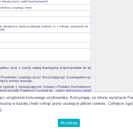
5 miesięcznych opłat leasingowych)
edmiotu Leasingu netto
ty miesięczne będą podlegały zmianie co 1 miesiąc stosownie do
1M)
płatny wraz z każdą opłatą leasingową proporcjonalnie do jej
rzedmiotu Leasingu przez Korzystającego (Leasingobiorcę)
nięciu umowy leasingu.
ne zgodnie z obowiązującymi: Ustawą o Podatku Dochodowym
dowym od osób Prawnych
(rozdział 4a - zapisy dotyczące zasad
1-10-2001)
.
mięci urządzenia końcowego użytkownika. Korzystając ze strony wyrażacie P
u nie stanowi oferty w rozumieniu Kodeksu Cywilnego.
można w każdej chwili cofnąć przez usunięcie plików cookies. Cofnięcie zgo
i
wstecz
do góry
Akceptuję