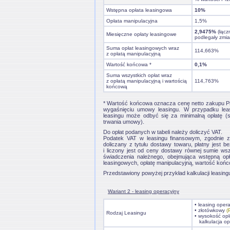
Wstępna opłata leasingowa
10%
Opłata manipulacyjna
1,5%
2,9475%
(łącz
Miesięczne opłaty leasingowe
podlegały zmi
Suma opłat leasingowych wraz
114,663%
z opłatą manipulacyjną
Wartość końcowa *
0,1%
Suma wszystkich opłat wraz
z opłatą manipulacyjną i wartością
114,763%
końcową
* Wartość końcowa oznacza cenę netto zakupu Pr
wygaśnięciu umowy leasingu. W przypadku leas
leasingu może odbyć się za minimalną opłatę (sp
trwania umowy).
Do opłat podanych w tabeli należy doliczyć VAT.
Podatek VAT w leasingu finansowym, zgodnie z
doliczany z tytułu dostawy towaru, płatny jest
i liczony jest od ceny dostawy równej sumie ws
świadczenia należnego, obejmująca wstępną opła
leasingowych, opłatę manipulacyjną, wartość końc
Przedstawiony powyżej przykład kalkulacji leasing
Wariant 2 - leasing operacyjny
• leasing oper
• złotówkowy
(
Rodzaj Leasingu
• wysokość opł
kalkulacja op