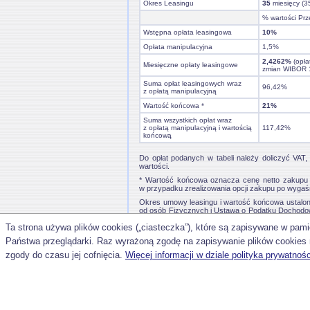
Okres Leasingu
35
miesięcy (3
% wartości Prz
Wstępna opłata leasingowa
10%
Opłata manipulacyjna
1,5%
2,4262%
(opła
Miesięczne opłaty leasingowe
zmian WIBOR 
Suma opłat leasingowych wraz
96,42%
z opłatą manipulacyjną
Wartość końcowa *
21%
Suma wszystkich opłat wraz
z opłatą manipulacyjną i wartością
117,42%
końcową
Do opłat podanych w tabeli należy doliczyć VAT, 
wartości.
* Wartość końcowa oznacza cenę netto zakupu P
w przypadku zrealizowania opcji zakupu po wygaś
Okres umowy leasingu i wartość końcowa ustalo
od osób Fizycznych i Ustawą o Podatku Docho
opodatkowania umów leasingu, obowiązujące od 0
Ta strona używa plików cookies („ciasteczka”), które są zapisywane w pa
Przedstawiony powyżej przykład kalkulacji leasing
Państwa przeglądarki. Raz wyrażoną zgodę na zapisywanie plików cookies 
zgody do czasu jej cofnięcia.
Więcej informacji w dziale polityka prywatnośc
1
www.
leasing.pl —
strona główna
mapa serwisu
kontakt
drukuj