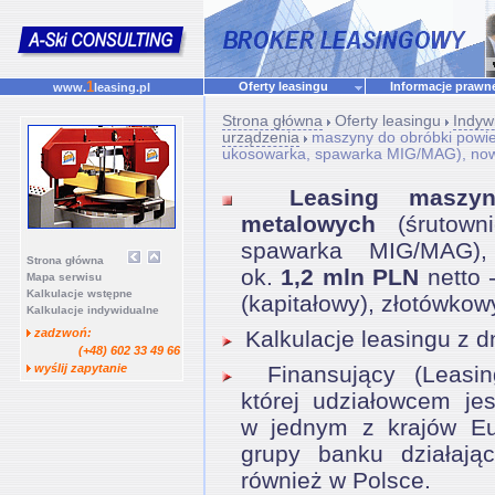
1
Oferty leasingu
Informacje praw
www.
leasing.pl
Strona główna
Oferty leasingu
Indyw
urządzenia
maszyny do obróbki powie
ukosowarka, spawarka MIG/MAG), nowe, 
Leasing maszy
metalowych
(śrutowni
spawarka MIG/MAG),
Strona główna
ok.
1,2 mln PLN
netto 
Mapa serwisu
Kalkulacje wstępne
(kapitałowy), złotówkow
Kalkulacje indywidualne
zadzwoń:
Kalkulacje leasingu z d
(+48) 602 33 49 66
wyślij zapytanie
Finansujący (Leasing
której udziałowcem je
w jednym z krajów Eu
grupy banku działają
również w Polsce.