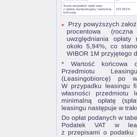
Suma wszystkich opłat wraz
z opłatą manipulacyjną i wartością
115,081%
końcową
Przy powyższych założen
procentowa (roczna
uwzględniania opłaty 
około 5,94%, co stan
WIBOR 1M przyjętego do
* Wartość końcowa o
Przedmiotu Leasin
(Leasingobiorcę) po 
W przypadku leasingu f
własności przedmiotu
minimalną opłatę (spła
leasingu następuje w trak
Do opłat podanych w tabel
Podatek VAT w leas
z przepisami o podatku