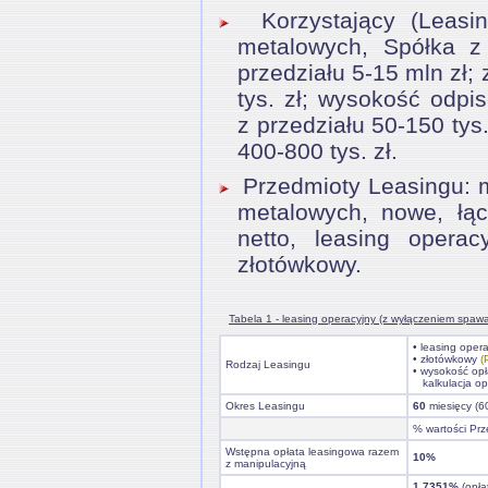
Korzystający (Leasing
metalowych, Spółka z
przedziału 5-15 mln zł; 
tys. zł; wysokość odpi
z przedziału 50-150 tys.
400-800 tys. zł.
Przedmioty Leasingu: m
metalowych, nowe, łą
netto, leasing operac
złotówkowy.
Tabela 1 - leasing operacyjny (z wyłączeniem spawa
• leasing oper
• złotówkowy
(
Rodzaj Leasingu
• wysokość opł
kalkulacja op
Okres Leasingu
60
miesięcy (6
% wartości Prz
Wstępna opłata leasingowa razem
10%
z manipulacyjną
1,7351%
(opła