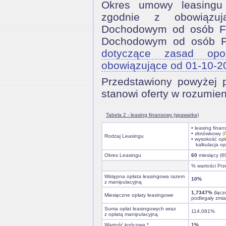
Okres umowy leasingu
zgodnie z obowiązu
Dochodowym od osób Fi
Dochodowym od osób 
dotyczące zasad opo
obowiązujące od 01-10-2
Przedstawiony powyżej pr
stanowi oferty w rozumie
Tabela 2 - leasing finansowy (spawarka)
• leasing fina
• złotówkowy
(
Rodzaj Leasingu
• wysokość opł
kalkulacja op
Okres Leasingu
60
miesięcy (6
% wartości Prz
Wstępna opłata leasingowa razem
10%
z manipulacyjną
1,7347%
(łącz
Miesięczne opłaty leasingowe
podlegały zmi
Suma opłat leasingowych wraz
114,081%
z opłatą manipulacyjną
Wartość końcowa *
1%