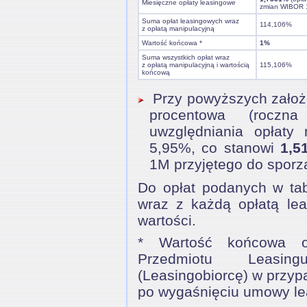
Miesięczne opłaty leasingowe
zmian WIBOR 
Suma opłat leasingowych wraz
114,106%
z opłatą manipulacyjną
Wartość końcowa *
1%
Suma wszystkich opłat wraz
z opłatą manipulacyjną i wartością
115,106%
końcową
Przy powyższych założen
procentowa (roczna
uwzględniania opłaty 
5,95%, co stanowi
1,5
1M przyjętego do sporzą
Do opłat podanych w tabe
wraz z każdą opłatą lea
wartości.
* Wartość końcowa o
Przedmiotu Leasin
(Leasingobiorcę) w przyp
po wygaśnięciu umowy le