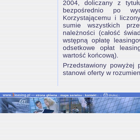
2004, doliczany z tytuł
bezpośrednio po wyd
Korzystającemu i liczon
sumie wszystkich prz
należności (całość świa
wstępną opłatę leasingo
odsetkowe opłat leasin
wartość końcową).
Przedstawiony powyżej pr
stanowi oferty w rozumie
1
www.
leasing.pl —
strona główna
mapa serwisu
kontakt
drukuj