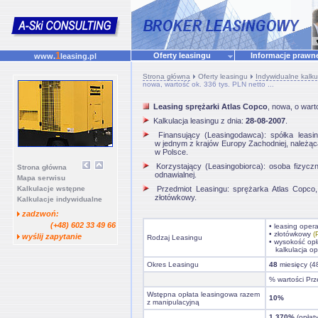
1
Oferty leasingu
Informacje praw
www.
leasing.pl
Strona główna
Oferty leasingu
Indywidualne kalku
nowa, wartość ok. 336 tys. PLN netto ...
Leasing sprężarki Atlas Copco
, nowa, o wart
Kalkulacja leasingu z dnia:
28-08-2007
.
Finansujący (Leasingodawca): spółka leasing
w jednym z krajów Europy Zachodniej, należąca
w Polsce.
Korzystający (Leasingobiorca): osoba fizycz
Strona główna
odnawialnej.
Mapa serwisu
Kalkulacje wstępne
Przedmiot Leasingu: sprężarka Atlas Copco, 
złotówkowy.
Kalkulacje indywidualne
zadzwoń:
(+48) 602 33 49 66
• leasing oper
• złotówkowy
(
wyślij zapytanie
Rodzaj Leasingu
• wysokość opł
kalkulacja op
Okres Leasingu
48
miesięcy (4
% wartości Prz
Wstępna opłata leasingowa razem
10%
z manipulacyjną
1,370%
(opłat