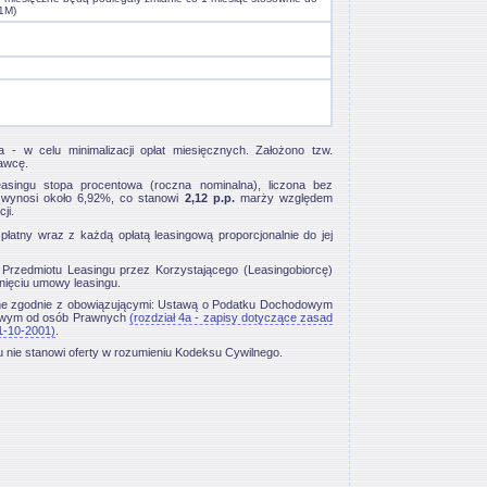
1M)
- w celu minimalizacji opłat miesięcznych. Założono tzw.
awcę.
singu stopa procentowa (roczna nominalna), liczona bez
, wynosi około 6,92%, co stanowi
2,12 p.p.
marży względem
ji.
płatny wraz z każdą opłatą leasingową proporcjonalnie do jej
rzedmiotu Leasingu przez Korzystającego (Leasingobiorcę)
nięciu umowy leasingu.
ne zgodnie z obowiązującymi: Ustawą o Podatku Dochodowym
dowym od osób Prawnych
(rozdział 4a - zapisy dotyczące zasad
1-10-2001)
.
u nie stanowi oferty w rozumieniu Kodeksu Cywilnego.