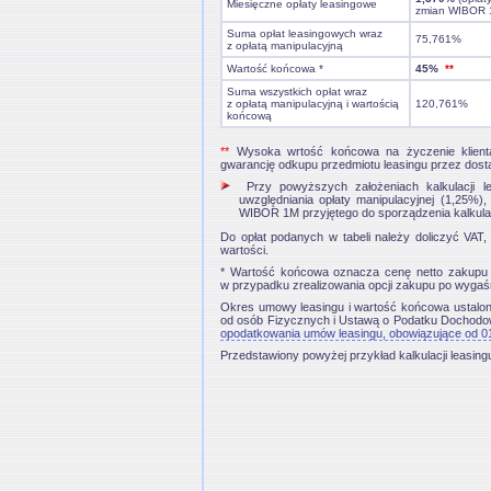
Miesięczne opłaty leasingowe
zmian WIBOR 
Suma opłat leasingowych wraz
75,761%
z opłatą manipulacyjną
Wartość końcowa *
45%
**
Suma wszystkich opłat wraz
z opłatą manipulacyjną i wartością
120,761%
końcową
**
Wysoka wrtość końcowa na życzenie klienta 
gwarancję odkupu przedmiotu leasingu przez dost
Przy powyższych założeniach kalkulacji lea
uwzględniania opłaty manipulacyjnej (1,25%)
WIBOR 1M przyjętego do sporządzenia kalkulac
Do opłat podanych w tabeli należy doliczyć VAT, 
wartości.
* Wartość końcowa oznacza cenę netto zakupu P
w przypadku zrealizowania opcji zakupu po wygaś
Okres umowy leasingu i wartość końcowa ustalo
od osób Fizycznych i Ustawą o Podatku Docho
opodatkowania umów leasingu, obowiązujące od 0
Przedstawiony powyżej przykład kalkulacji leasing