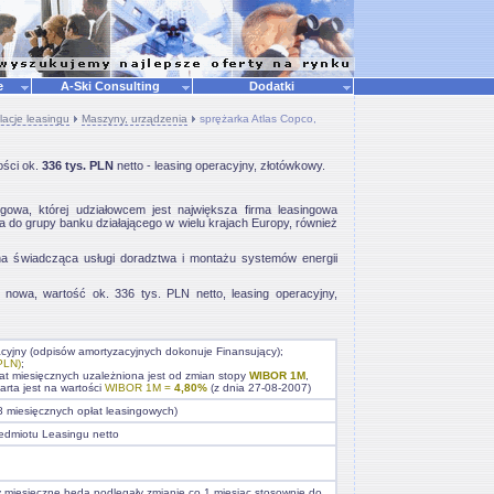
ne
A-Ski Consulting
Dodatki
lacje leasingu
Maszyny, urządzenia
sprężarka Atlas Copco,
ości ok.
336 tys. PLN
netto - leasing operacyjny, złotówkowy.
owa, której udziałowcem jest największa firma leasingowa
 do grupy banku działającego w wielu krajach Europy, również
na świadcząca usługi doradztwa i montażu systemów energii
nowa, wartość ok. 336 tys. PLN netto, leasing operacyjny,
acyjny (odpisów amortyzacyjnych dokonuje Finansujący);
PLN)
;
at miesięcznych uzależniona jest od zmian stopy
WIBOR 1M
,
arta jest na wartości
WIBOR 1M =
4,80%
(z dnia 27-08-2007)
8 miesięcznych opłat leasingowych)
edmiotu Leasingu netto
y miesięczne będą podlegały zmianie co 1 miesiąc stosownie do