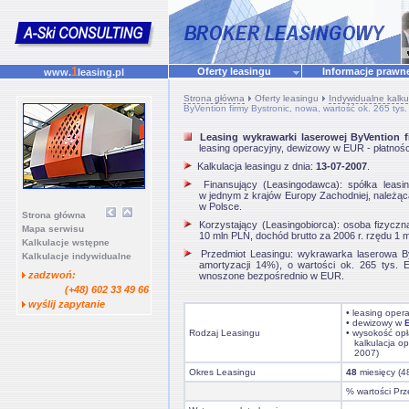
1
Oferty leasingu
Informacje praw
www.
leasing.pl
Strona główna
Oferty leasingu
Indywidualne kalku
ByVention firmy Bystronic, nowa, wartość ok. 265 tys.
Leasing wykrawarki laserowej ByVention f
leasing operacyjny, dewizowy w EUR - płatno
Kalkulacja leasingu z dnia:
13-07-2007
.
Finansujący (Leasingodawca): spółka leasing
w jednym z krajów Europy Zachodniej, należąca
w Polsce.
Strona główna
Korzystający (Leasingobiorca): osoba fizyczna
Mapa serwisu
10 mln PLN, dochód brutto za 2006 r. rzędu 1 
Kalkulacje wstępne
Przedmiot Leasingu: wykrawarka laserowa ByV
Kalkulacje indywidualne
amortyzacji 14%), o wartości ok. 265 tys. 
zadzwoń:
wnoszone bezpośrednio w EUR.
(+48) 602 33 49 66
wyślij zapytanie
• leasing oper
•
dewizowy w
Rodzaj Leasingu
• wysokość opł
kalkulacja op
2007)
Okres Leasingu
48
miesięcy (4
% wartości Prz