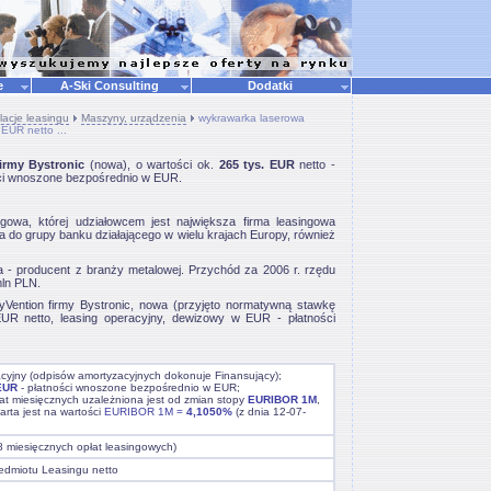
ne
A-Ski Consulting
Dodatki
lacje leasingu
Maszyny, urządzenia
wykrawarka laserowa
 EUR netto ...
irmy Bystronic
(nowa), o wartości ok.
265 tys. EUR
netto -
ści wnoszone bezpośrednio w EUR.
owa, której udziałowcem jest największa firma leasingowa
 do grupy banku działającego w wielu krajach Europy, również
 - producent z branży metalowej. Przychód za 2006 r. rzędu
mln PLN.
ention firmy Bystronic, nowa (przyjęto normatywną stawkę
EUR netto, leasing operacyjny, dewizowy w EUR - płatności
acyjny (odpisów amortyzacyjnych dokonuje Finansujący);
EUR
- płatności wnoszone bezpośrednio w EUR;
at miesięcznych uzależniona jest od zmian stopy
EURIBOR 1M
,
arta jest na wartości
EURIBOR 1M =
4,1050%
(z dnia 12-07-
8 miesięcznych opłat leasingowych)
edmiotu Leasingu netto