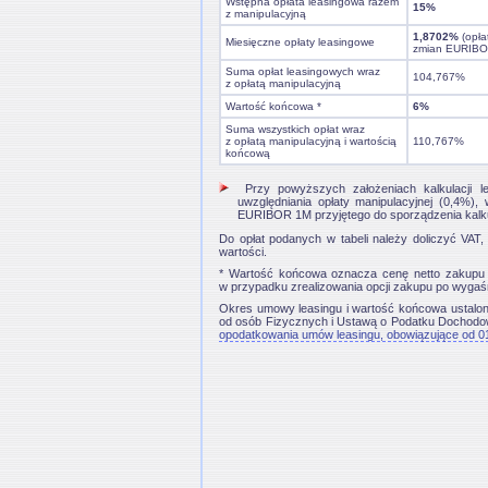
Wstępna opłata leasingowa razem
15%
z manipulacyjną
1,8702%
(opła
Miesięczne opłaty leasingowe
zmian EURIBO
Suma opłat leasingowych wraz
104,767%
z opłatą manipulacyjną
Wartość końcowa *
6%
Suma wszystkich opłat wraz
z opłatą manipulacyjną i wartością
110,767%
końcową
Przy powyższych założeniach kalkulacji lea
uwzględniania opłaty manipulacyjnej (0,4%)
EURIBOR 1M przyjętego do sporządzenia kalkul
Do opłat podanych w tabeli należy doliczyć VAT, 
wartości.
* Wartość końcowa oznacza cenę netto zakupu P
w przypadku zrealizowania opcji zakupu po wygaś
Okres umowy leasingu i wartość końcowa ustalo
od osób Fizycznych i Ustawą o Podatku Docho
opodatkowania umów leasingu, obowiązujące od 0