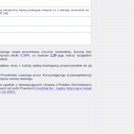
ty miesięczne będą podlegały zmianie co 1 miesiąc stosownie do
R 1M)
singu stopa procentowa (roczna nominalna), liczona bez
, wynosi około 5,39%, co stanowi
1,29 p.p.
marży względem
acji.
płatny wraz z każdą opłatą leasingową proporcjonalnie do jej
rzedmiotu Leasingu przez Korzystającego (Leasingobiorcę)
nięciu umowy leasingu.
ne zgodnie z obowiązującymi: Ustawą o Podatku Dochodowym
dowym od osób Prawnych
(rozdział 4a - zapisy dotyczące zasad
1-10-2001)
.