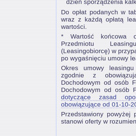
dzień sporządzenia kalk
Do opłat podanych w tabe
wraz z każdą opłatą lea
wartości.
* Wartość końcowa o
Przedmiotu Leasin
(Leasingobiorcę) w przyp
po wygaśnięciu umowy le
Okres umowy leasingu
zgodnie z obowiązu
Dochodowym od osób Fi
Dochodowym od osób 
dotyczące zasad opo
obowiązujące od 01-10-2
Przedstawiony powyżej pr
stanowi oferty w rozumie