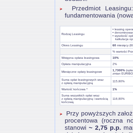
Przedmiot Leasingu: 
fundamentowania (nowa
• leasing oper
• denominowa
Rodzaj Leasingu
• wysokość opł
kalkulacja op
Okres Leasingu
60
miesięcy (6
% wartości Prz
Wstępna opłata leasingowa
10%
Opłata manipulacyjna
2%
1,7300%
(opła
Miesięczne opłaty leasingowe
zmian EURIBO
Suma opłat leasingowych wraz
115,80%
z opłatą manipulacyjną
Wartość końcowa *
1%
Suma wszystkich opłat wraz
z opłatą manipulacyjną i wartością
116,80%
końcową
Przy powyższych założen
procentowa (roczna n
stanowi
~ 2,75 p.p.
mar