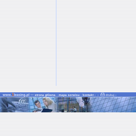
1
www.
leasing.pl —
strona główna
mapa serwisu
kontakt
drukuj