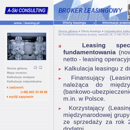
1
Oferty leasingu
Informacje praw
www.
leasing.pl
Strona główna
Oferty leasingu
Indywidualne kalku
do fundamentowania (nowa), wartość ok. 2 mln PLN ne
Leasing spec
fundamentowania
(now
netto - leasing operac
Kalkulacja leasingu z d
Strona główna
Mapa serwisu
Finansujący (Leasing
Kalkulacje wstępne
Kalkulacje indywidualne
należąca do między
zadzwoń:
(bankowo-ubezpieczeni
(+48) 602 33 49 66
wyślij zapytanie
m.in. w Polsce.
Korzystający (Leasing
międzynarodowej grupy
ze sprzedaży za rok 
dodatni.